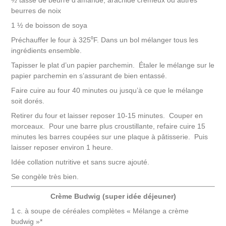
½ tasse de beurre d’amande, arachide crémeux ou autres
beurres de noix
1 ½ de boisson de soya
Préchauffer le four à 325⁰F. Dans un bol mélanger tous les
ingrédients ensemble.
Tapisser le plat d’un papier parchemin. Étaler le mélange sur le
papier parchemin en s’assurant de bien entassé.
Faire cuire au four 40 minutes ou jusqu’à ce que le mélange
soit dorés.
Retirer du four et laisser reposer 10-15 minutes. Couper en
morceaux. Pour une barre plus croustillante, refaire cuire 15
minutes les barres coupées sur une plaque à pâtisserie. Puis
laisser reposer environ 1 heure.
Idée collation nutritive et sans sucre ajouté.
Se congèle très bien.
Crème Budwig (super idée déjeuner)
1 c. à soupe de céréales complètes « Mélange a crème
budwig »*