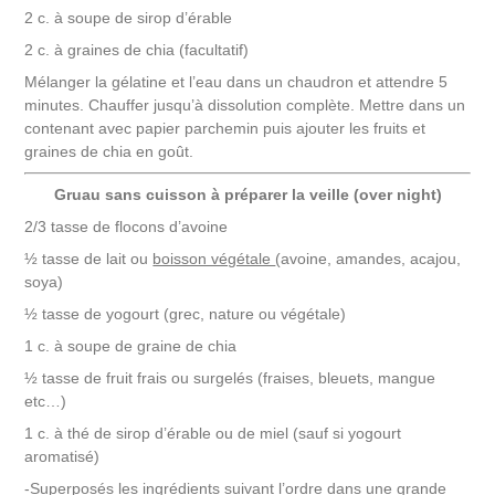
2 c. à soupe de sirop d’érable
2 c. à graines de chia (facultatif)
Mélanger la gélatine et l’eau dans un chaudron et attendre 5
minutes. Chauffer jusqu’à dissolution complète. Mettre dans un
contenant avec papier parchemin puis ajouter les fruits et
graines de chia en goût.
Gruau sans cuisson à préparer la veille (over night)
2/3 tasse de flocons d’avoine
½ tasse de lait ou
boisson végétale
(avoine, amandes, acajou,
soya)
½ tasse de yogourt (grec, nature ou végétale)
1 c. à soupe de graine de chia
½ tasse de fruit frais ou surgelés (fraises, bleuets, mangue
etc…)
1 c. à thé de sirop d’érable ou de miel (sauf si yogourt
aromatisé)
-Superposés les ingrédients suivant l’ordre dans une grande